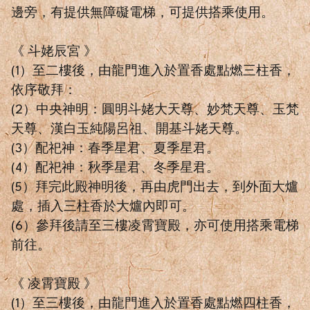
邊旁，有提供無障礙電梯，可提供搭乘使用。
《 斗姥辰宮 》
(1）至二樓後，由龍門進入於置香處點燃三柱香，
依序敬拜：
(2）中央神明：圓明斗姥大天尊、妙梵天尊、玉梵
天尊、漢白玉純陽呂祖、開基斗姥天尊。
(3）配祀神：春季星君、夏季星君。
(4）配祀神：秋季星君、冬季星君。
(5）拜完此殿神明後，再由虎門出去，到外面大爐
處，插入三柱香於大爐內即可。
(6）參拜後請至三樓凌霄寶殿，亦可使用搭乘電梯
前往。
《 凌霄寶殿 》
(1）至三樓後，由龍門進入於置香處點燃四柱香，