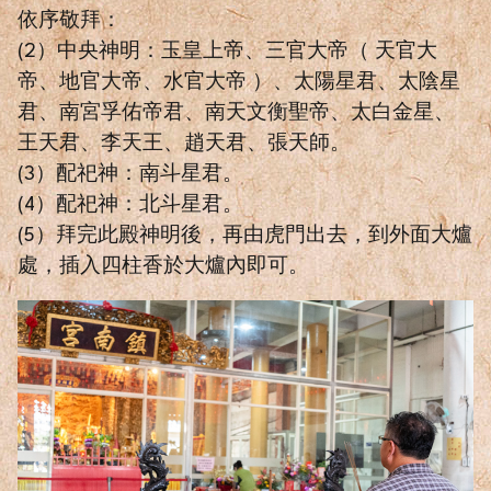
依序敬拜：
(2）中央神明：玉皇上帝、三官大帝（ 天官大
帝、地官大帝、水官大帝 ）、太陽星君、太陰星
君、南宮孚佑帝君、南天文衡聖帝、太白金星、
王天君、李天王、趙天君、張天師。
(3）配祀神：南斗星君。
(4）配祀神：北斗星君。
(5）拜完此殿神明後，再由虎門出去，到外面大爐
處，插入四柱香於大爐內即可。