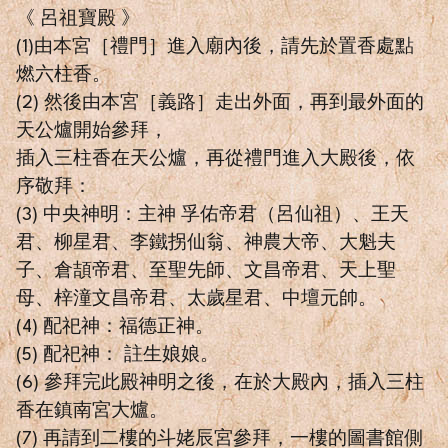
《 呂祖寶殿 》
(1)由本宮［禮門］進入廟內後，請先於置香處點
燃六柱香。
(2) 然後由本宮［義路］走出外面，再到最外面的
天公爐開始參拜，
插入三柱香在天公爐，再從禮門進入大殿後，依
序敬拜：
(3) 中央神明：主神 孚佑帝君（呂仙祖）、王天
君、柳星君、李鐵拐仙翁、神農大帝、大魁夫
子、倉頡帝君、至聖先師、文昌帝君、天上聖
母、梓潼文昌帝君、太歲星君、中壇元帥。
(4) 配祀神：福德正神。
(5) 配祀神： 註生娘娘。
(6) 參拜完此殿神明之後，在於大殿內，插入三柱
香在鎮南宮大爐。
(7) 再請到二樓的斗姥辰宮參拜，一樓的圖書館側