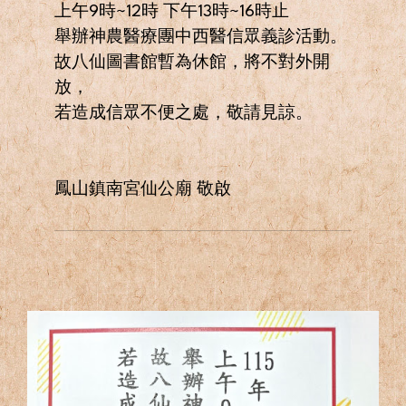
上午9時~12時 下午13時~16時止
舉辦神農醫療團中西醫信眾義診活動。
故八仙圖書館暫為休館，將不對外開
放，
若造成信眾不便之處，敬請見諒。
鳳山鎮南宮仙公廟 敬啟